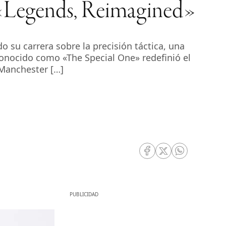
n «Legends, Reimagined»
 su carrera sobre la precisión táctica, una
conocido como «The Special One» redefinió el
 Manchester […]
RRSS Facebook
RRSS Twitter
RRSS Whatsa