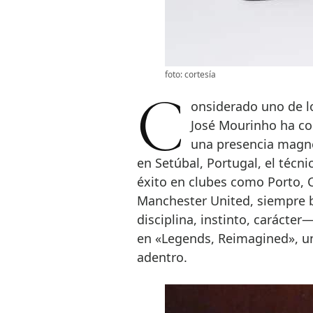
foto: cortesía
Considerado uno de los líderes más influyentes del fútbol moderno,
José Mourinho ha con
una presencia magné
en Setúbal, Portugal, el técn
éxito en clubes como Porto, C
Manchester United, siempre b
disciplina, instinto, carácte
en «Legends, Reimagined», u
adentro.