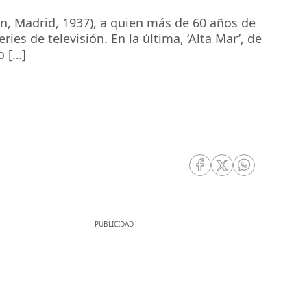
ón, Madrid, 1937), a quien más de 60 años de
s de televisión. En la última, ‘Alta Mar’, de
o […]
RRSS Facebook
RRSS Twitter
RRSS Whatsa