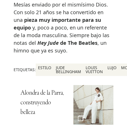
Mesías enviado por el mismísimo Dios.
Con solo 21 años se ha convertido en
una
pieza muy importante para su
equipo
y, poco a poco, en un referente
de la moda masculina. Siempre bajo las
notas del
Hey Jude
de The Beatles
, un
himno que ya es suyo.
ESTILO
JUDE
LOUIS
LUJO
M
ETIQUETAS:
BELLINGHAM
VUITTON
Alondra de la Parra,
construyendo
belleza