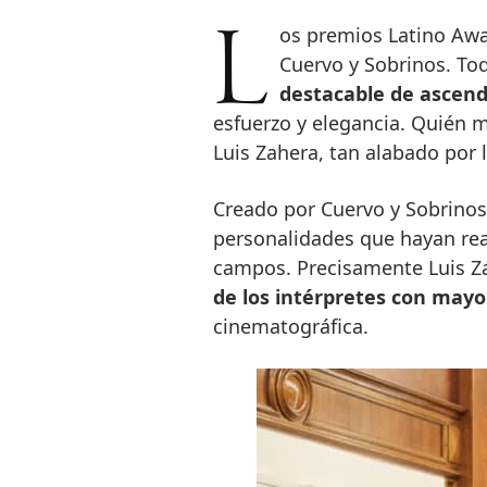
Los premios Latino Award ya son todo un clásico para la relojera
Cuervo y Sobrinos. Tod
destacable de ascend
esfuerzo y elegancia. Quién m
Luis Zahera, tan alabado por l
Creado por Cuervo y Sobrinos
personalidades que hayan real
campos. Precisamente Luis Za
de los intérpretes con mayo
cinematográfica.