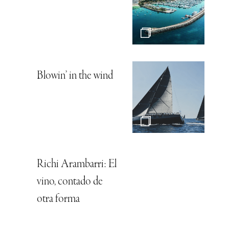
Blowin’ in the wind
Richi Arambarri: El
vino, contado de
otra forma