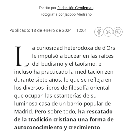
Escrito por
Redacción Gentleman
Fotografía por Jacobo Medrano
Publicado: 18 de enero de 2024 | 12:01
RRSS Facebook
RRSS Twitte
RRSS 
La curiosidad heterodoxa de d’Ors
le impulsó a bucear en las raíces
del budismo y el taoísmo, e
incluso ha practicado la meditación zen
durante siete años, lo que se refleja en
los diversos libros de filosofía oriental
que ocupan las estanterías de su
luminosa casa de un barrio popular de
Madrid. Pero sobre todo,
ha rescatado
de la tradición cristiana una forma de
autoconocimiento y crecimiento