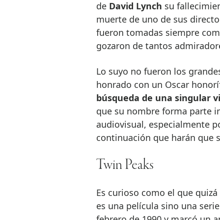
de
David Lynch
su fallecimien
muerte de uno de sus directo
fueron tomadas siempre como
gozaron de tantos admirador
Lo suyo no fueron los grandes
honrado con un Oscar honorí
búsqueda de una singular v
que su nombre forma parte imp
audiovisual, especialmente p
continuación que harán que s
Twin Peaks
Es curioso como el que quizá
es una película sino una seri
febrero de 1990 y marcó un 