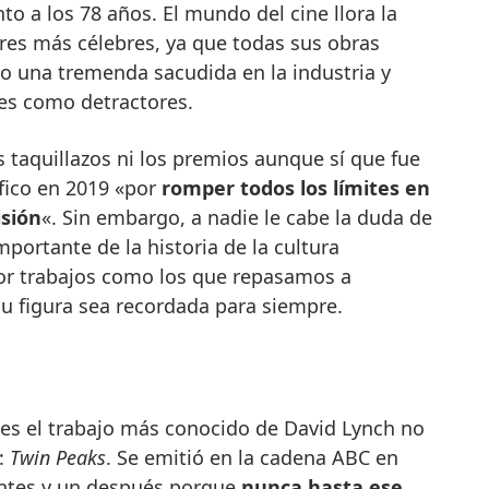
to a los 78 años. El mundo del cine llora la
res más célebres, ya que todas sus obras
 una tremenda sacudida en la industria y
es como detractores.
 taquillazos ni los premios aunque sí que fue
fico en 2019 «por
romper todos los límites en
isión
«. Sin embargo, a nadie le cabe la duda de
ortante de la historia de la cultura
or trabajos como los que repasamos a
u figura sea recordada para siempre.
 es el trabajo más conocido de David Lynch no
e:
Twin Peaks
. Se emitió en la cadena ABC en
antes y un después porque
nunca hasta ese