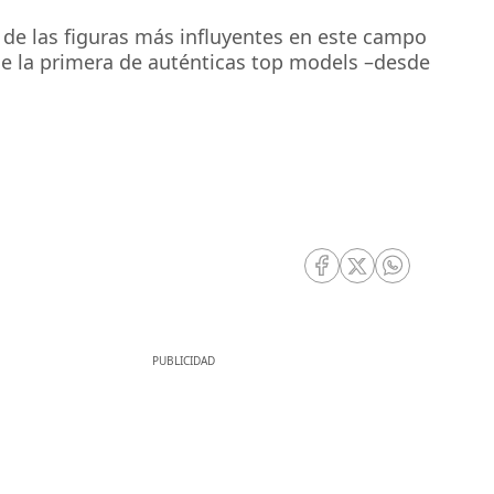
 de las figuras más influyentes en este campo
se la primera de auténticas top models –desde
RRSS Facebook
RRSS Twitter
RRSS Whatsa