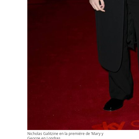
Nicholas Galitzine en la premiére de ‘Mary y
George en Londres.