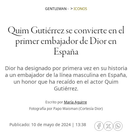
GENTLEMAN
-
ICONOS
Quim Gutiérrez se convierte en el
primer embajador de Dior en
España
Dior ha designado por primera vez en su historia
a un embajador de la línea masculina en España,
un honor que ha recaído en el actor Quim
Gutiérrez.
Escrito por
María Aguirre
Fotografía por Papo Waisman (Cortesía Dior)
Publicado: 10 de mayo de 2024 | 13:38
RRSS Facebook
RRSS Twitte
RRSS 