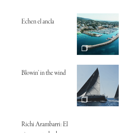
Echen el ancla
Blowin’ in the wind
Richi Arambarri: El