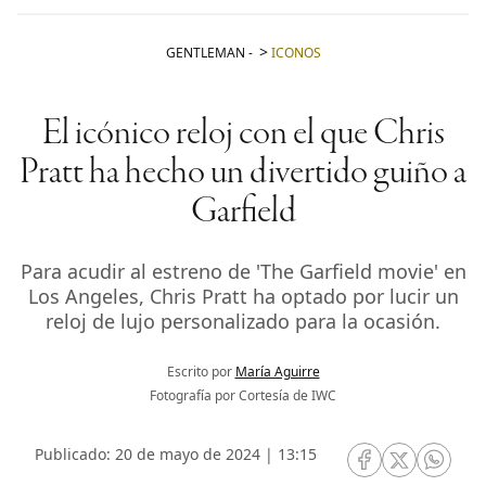
GENTLEMAN
-
ICONOS
El icónico reloj con el que Chris
Pratt ha hecho un divertido guiño a
Garfield
Para acudir al estreno de 'The Garfield movie' en
Los Angeles, Chris Pratt ha optado por lucir un
reloj de lujo personalizado para la ocasión.
Escrito por
María Aguirre
Fotografía por Cortesía de IWC
Publicado: 20 de mayo de 2024 | 13:15
RRSS Facebook
RRSS Twitte
RRSS 