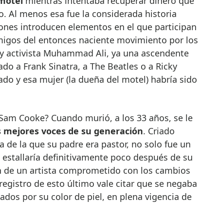
 motel
mientras intentaba recuperar dinero que
o. Al menos esa fue la considerada historia
siones introducen elementos en el que participan
migos del entonces naciente movimiento por los
r y activista Muhammad Ali, ya una ascendente
sado a Frank Sinatra, a The Beatles o a Ricky
gado y esa mujer (la dueña del motel) habría sido
 Sam Cooke? Cuando murió, a los 33 años, se le
s mejores voces de su generación
. Criado
a de la que su padre era pastor, no solo fue un
e estallaría definitivamente poco después de su
en de un artista comprometido con los cambios
egistro de esto último vale citar que se negaba
ados por su color de piel, en plena vigencia de