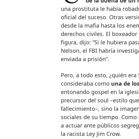
de la dueña de un
una prostituta le había robad
oficial del suceso. Otras ver
desde la mafia hasta los ene
derechos civiles. El boxeado
figura, dijo: “Si le hubiera pa
Nelson, el FBI habría investi
enviada a prisión”.
Pero, a todo esto, ¿quién era
consideraba como
una de lo
entonando gospel en la iglesi
precursor del soul –estilo qu
fallecimiento–, sino la imag
sociales de su tiempo. Como r
a actuar ante públicos segreg
la racista Ley Jim Crow.