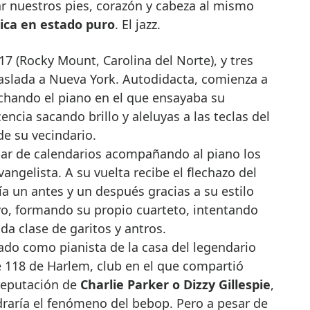
ar nuestros pies, corazón y cabeza al mismo
sica en estado puro
. El jazz.
7 (Rocky Mount, Carolina del Norte), y tres
raslada a Nueva York. Autodidacta, comienza a
hando el piano en el que ensayaba su
cia sacando brillo y aleluyas a las teclas del
de su vecindario.
par de calendarios acompañando al piano los
ngelista. A su vuelta recibe el flechazo del
ía un antes y un después gracias a su estilo
vo, formando su propio cuarteto, intentando
da clase de garitos y antros.
ado como pianista de la casa del legendario
e 118 de Harlem, club en el que compartió
reputación de
Charlie Parker o Dizzy Gillespie
,
draría el fenómeno del bebop. Pero a pesar de