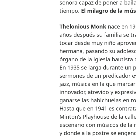
sonora capaz de poner a bail
tiempo.
El milagro de la mú
Thelonious Monk
nace en 191
años después su familia se t
tocar desde muy niño aprovec
hermana, pasando su adolescen
órgano de la iglesia bautista 
En 1935 se larga durante un 
sermones de un predicador eva
jazz, música en la que marcar
innovador, atrevido y expresi
ganarse las habichuelas en to
Hasta que en 1941 es contrat
Minton’s Playhouse de la call
escenario con músicos de la 
y donde a la postre se engen