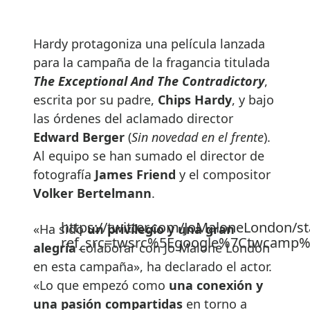
Hardy protagoniza una película lanzada
para la campaña de la fragancia titulada
The Exceptional And The Contradictory
,
escrita por su padre,
Chips Hardy
, y bajo
las órdenes del aclamado director
Edward Berger
(
Sin novedad en el frente
).
Al equipo se han sumado el director de
fotografía
James Friend
y el compositor
Volker Bertelmann
.
https://twitter.com/JoMaloneLondon/
«Ha sido
un privilegio y una gran
ref_src=twsrc%5Egoogle%7Ctwcamp
alegría
colaborar con Jo Malone London
en esta campaña», ha declarado el actor.
«Lo que empezó como
una conexión y
una pasión compartidas
en torno a