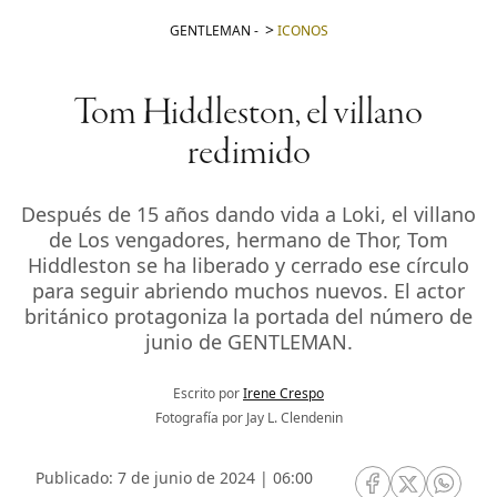
GENTLEMAN
-
ICONOS
Tom Hiddleston, el villano
redimido
Después de 15 años dando vida a Loki, el villano
de Los vengadores, hermano de Thor, Tom
Hiddleston se ha liberado y cerrado ese círculo
para seguir abriendo muchos nuevos. El actor
británico protagoniza la portada del número de
junio de GENTLEMAN.
Escrito por
Irene Crespo
Fotografía por Jay L. Clendenin
Publicado: 7 de junio de 2024 | 06:00
RRSS Facebook
RRSS Twitte
RRSS 