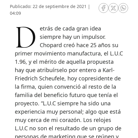
Publicado: 22 de septiembre de 2021 |
RRSS Facebook
RRSS Twitte
RRSS 
04:09
Detrás de cada gran idea
siempre hay un impulsor.
Chopard creó hace 25 años su
primer movimiento manufactura, el L.U.C
1.96, y el mérito de aquella propuesta
hay que atribuírselo por entero a Karl-
Friedrich Scheufele, hoy copresidente de
la firma, quien convenció al resto de la
familia del beneficio futuro que tenía el
proyecto. “L.U.C siempre ha sido una
experiencia muy personal; algo que está
muy cerca de mi corazón. Los relojes
L.U.C no son el resultado de un grupo de
personas de marketing que se reúnen y