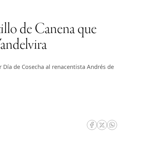
stillo de Canena que
andelvira
r Día de Cosecha al renacentista Andrés de
RRSS Facebook
RRSS Twitter
RRSS Whatsa