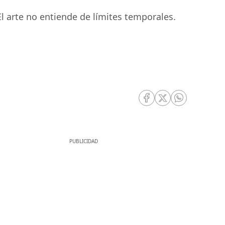
El arte no entiende de límites temporales.
RRSS Facebook
RRSS Twitter
RRSS Whatsa