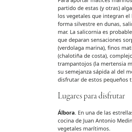
Para aportar matices marinos 
partido de estas (y otras) al
los vegetales que integran el 
forma silvestre en dunas, sal
mar. La salicornia es probabl
que deparan sensaciones sor
(verdolaga marina), finos mat
(chalotiña de costa), complej
trampantojos (la mertensia m
su semejanza sápida al del 
disfrutar de estos pequeños te
Lugares para disfrutar
Álbora
. En una de las estrell
cocina de Juan Antonio Medin
vegetales marítimos.