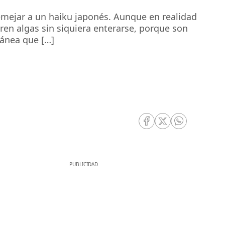
emejar a un haiku japonés. Aunque en realidad
ren algas sin siquiera enterarse, porque son
ánea que […]
RRSS Facebook
RRSS Twitter
RRSS Whatsa