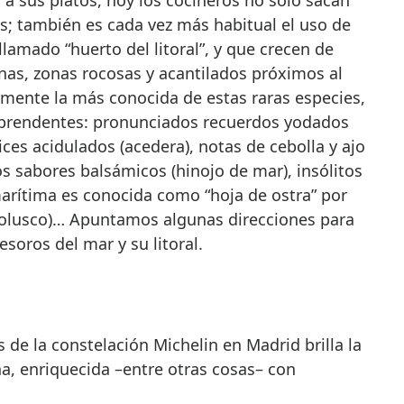
a sus platos, hoy los cocineros no sólo sacan
gas; también es cada vez más habitual el uso de
llamado “huerto del litoral”, y que crecen de
inas, zonas rocosas y acantilados próximos al
emente la más conocida de estas raras especies,
prendentes: pronunciados recuerdos yodados
ices acidulados (acedera), notas de cebolla y ajo
os sabores balsámicos (hinojo de mar), insólitos
arítima es conocida como “hoja de ostra” por
molusco)… Apuntamos algunas direcciones para
soros del mar y su litoral.
as de la constelación Michelin en Madrid brilla la
a, enriquecida –entre otras cosas– con