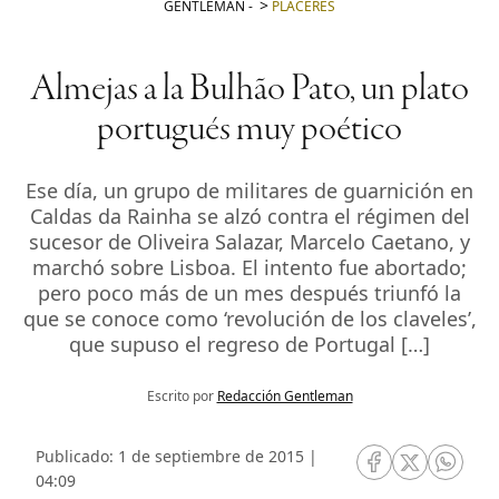
GENTLEMAN
-
PLACERES
Almejas a la Bulhão Pato, un plato
portugués muy poético
Ese día, un grupo de militares de guarnición en
Caldas da Rainha se alzó contra el régimen del
sucesor de Oliveira Salazar, Marcelo Caetano, y
marchó sobre Lisboa. El intento fue abortado;
pero poco más de un mes después triunfó la
que se conoce como ‘revolución de los claveles’,
que supuso el regreso de Portugal […]
Escrito por
Redacción Gentleman
Publicado: 1 de septiembre de 2015 |
RRSS Facebook
RRSS Twitte
RRSS 
04:09