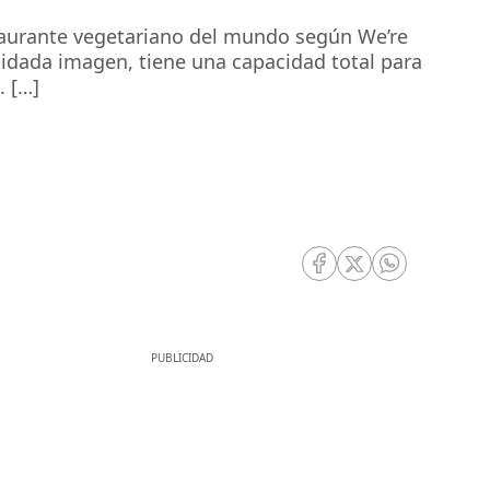
restaurante vegetariano del mundo según We’re
idada imagen, tiene una capacidad total para
. […]
RRSS Facebook
RRSS Twitter
RRSS Whatsa