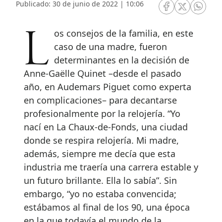
Publicado: 30 de junio de 2022 | 10:06
RRSS Facebook
RRSS Twitte
RRSS 
Los consejos de la familia, en este
caso de una madre, fueron
determinantes en la decisión de
Anne-Gaëlle Quinet –desde el pasado
año, en Audemars Piguet como experta
en complicaciones– para decantarse
profesionalmente por la relojería. “Yo
nací en La Chaux-de-Fonds, una ciudad
donde se respira relojería. Mi madre,
además, siempre me decía que esta
industria me traería una carrera estable y
un futuro brillante. Ella lo sabía”. Sin
embargo, “yo no estaba convencida;
estábamos al final de los 90, una época
en la que todavía el mundo de la