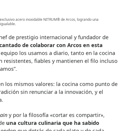
el exclusivo acero inoxidable NITRUM® de Arcos, logrando una
igualable.
hef de prestigio internacional y fundador de
cantado de colaborar con Arcos en esta
 equipo los usamos a diario, tanto en la cocina
resistentes, fiables y mantienen el filo incluso
damos”.
n los mismos valores: la cocina como punto de
radición sin renunciar a la innovación, y el
a.
ain
y por la filosofía «cortar es compartir»,
 de
una cultura culinaria que ha sabido
tienden que detrás de cada plato y de cada