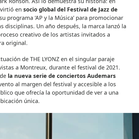
rk Ronson. Así lo demuestra su historia: en
irtió en
socio global del Festival de Jazz de
u programa ‘AP y la Música’ para promocionar
las disciplinas. Un año después, la marca lanzó la
roceso creativo de los artistas invitados a
a original.
actuación de THE LYONZ en el singular paraje
istas a Montreux, durante el festival de 2021.
a de
la nueva serie de conciertos Audemars
ento al margen del festival y accesible a los
lico que ofrecía la oportunidad de ver a una
ubicación única.