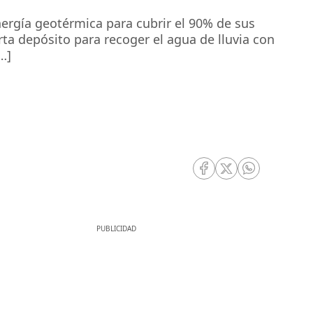
nergía geotérmica para cubrir el 90% de sus
ta depósito para recoger el agua de lluvia con
…]
RRSS Facebook
RRSS Twitter
RRSS Whatsa