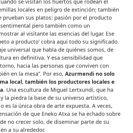
uando se visitan los huertos que rodean el
emillas locales en peligro de extinción; también
e prueban sus platos: pasión por el producto
a sentimental pero también como un
ostrar al visitante las esencias del lugar. Ese
eto a producto’ cobra aquí todo su significado.
aje universal que habla de quiénes somos, de
tura en definitiva. Y esa sensibilidad que
torno, hacia las personas que conviven con
bién en la mesa”. Por eso,
Azurmendi no solo
ima local, también los productores locales e
na
. Una escultura de Miguel Lertxundi, que ha
y la piedra la base de su universo artístico,
No es la única obra de arte expuesta. A veces,
 sensación de que Eneko Atxa se ha echado sobre
 de no crecer solo, de diseminar parte de su
én a su alrededor.