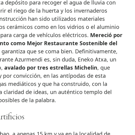
ta depósito para recoger el agua de lluvia con
ir el riego de la huerta y los invernaderos
nstrucción han sido utilizados materiales
dos cerámicos como en los vidrios o el aluminio
para carga de vehículos eléctricos.
Mereció por
iento como Mejor Restaurante Sostenible del
no garantiza que se coma bien. Definitivamente,
urante Azurmendi es, sin duda, Eneko Atxa, un
o,
avalado por tres estrellas Michelin
, que
y por convicción, en las antípodas de esta
as mediáticos y que ha construido, con la
 claridad de ideas, un auténtico templo del
posibles de la palabra.
tificios
lbao, a apenas 15 km y ya en la localidad de