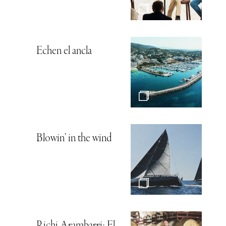
Echen el ancla
Blowin’ in the wind
Richi Arambarri: El