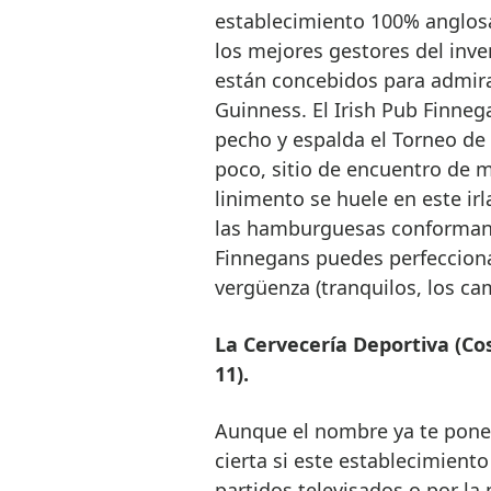
establecimiento 100% anglosa
los mejores gestores del inv
están concebidos para admira
Guinness. El Irish Pub Finneg
pecho y espalda el Torneo de 
poco, sitio de encuentro de m
linimento se huele en este ir
las hamburguesas conforman e
Finnegans puedes perfecciona
vergüenza (tranquilos, los ca
La Cervecería Deportiva (Cost
11).
Aunque el nombre ya te pone s
cierta si este establecimient
partidos televisados o por la