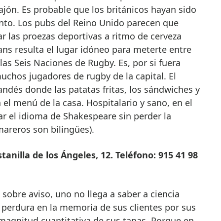
jón. Es probable que los británicos hayan sido
ento. Los pubs del Reino Unido parecen que
r las proezas deportivas a ritmo de cerveza
ans resulta el lugar idóneo para meterte entre
las Seis Naciones de Rugby. Es, por si fuera
uchos jugadores de rugby de la capital. El
landés donde las patatas fritas, los sándwiches y
l menú de la casa. Hospitalario y sano, en el
r el idioma de Shakespeare sin perder la
mareros son bilingües).
anilla de los Ángeles, 12. Teléfono: 915 41 98
obre aviso, uno no llega a saber a ciencia
o perdura en la memoria de sus clientes por sus
 magnitud cuantitativa de sus tapas. Porque en