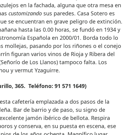
azulejos en la fachada, alguna que otra mesa en
inas
customizando
sus paredes. Casa Sotero es
ue se encuentran en grave peligro de extinción.
mañana hasta las 0.00 horas, se fundó en 1934 y
astronomía Española en 2000/01. Borda todo lo
as mollejas, pasando por los riñones o el conejo
arrín figuran varios vinos de Rioja y Ribera del
Señorío de Los Llanos) tampoco falta. Los
hou y vermut Yzaguirre.
illo, 365. Teléfono: 91 571 1649)
esta cafetería emplazada a dos pasos de la
leña. Bar de barrio y de paso, su signo de
 excelente jamón ibérico de bellota. Respira
oros y conserva, en su puesta en escena, ese
cipios de los años ochenta. Magnífico lugar