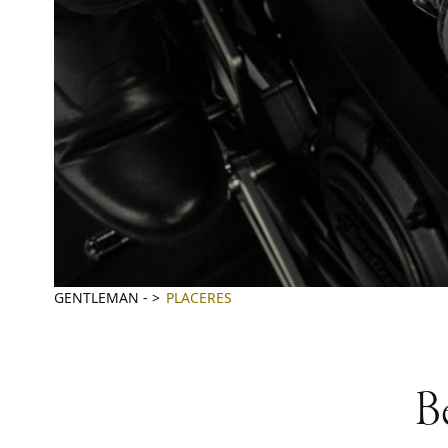
GENTLEMAN
-
PLACERES
Be