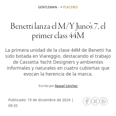
GENTLEMAN
-
PLACERES
Benetti lanza el M/Y Juno’s 7, el
primer class 44M
La primera unidad de la clase 44M de Benetti ha
sido botada en Viareggio, destacando el trabajo
de Cassetta Yacht Designers y ambientes
informales y naturales en cuatro cubiertas que
evocan la herencia de la marca.
Escrito por
Raquel Sánchez
Publicado: 19 de diciembre de 2024 |
RRSS Facebook
RRSS Twitte
RRSS 
09:35