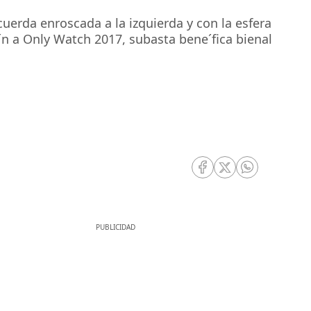
uerda enroscada a la izquierda y con la esfera
o´n a Only Watch 2017, subasta bene´fica bienal
RRSS Facebook
RRSS Twitter
RRSS Whatsa