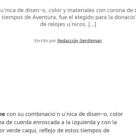
´nica de disen~o, color y materiales con corona de c
tos tiempos de Aventura, fue el elegido para la donaci
de relojes u´nicos. […]
Escrito por
Redacción Gentleman
ne
con su combinacio´n u´nica de disen~o, color
a de cuerda enroscada a la izquierda y con la
lor verde caqui, reflejo de estos tiempos de