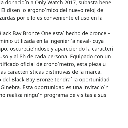
 la donacio´n a Only Watch 2017, subasta bene
s. El disen~o ergono´mico del nuevo reloj de
zurdas por ello es conveniente el uso en la
lack Bay Bronze One esta´ hecho de bronce –
inio utilizada en la ingenieri´a naval- cuya
po, oscurecie´ndose y apareciendo la caracteri
 uso y al Ph de cada persona. Equipado con un
rtificado oficial de crono´metro, esta pieza u
as caracteri´sticas distintivas de la marca.
 del Black Bay Bronze tendra´ la oportunidad
n Ginebra. Esta oportunidad es una invitacio´n
no realiza ningu´n programa de visitas a sus