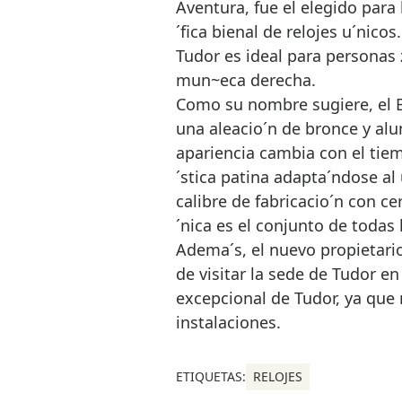
Aventura, fue el elegido para
´fica bienal de relojes u´nico
Tudor es ideal para personas 
mun~eca derecha.
Como su nombre sugiere, el B
una aleacio´n de bronce y alum
apariencia cambia con el tiem
´stica patina adapta´ndose al
calibre de fabricacio´n con ce
´nica es el conjunto de todas l
Adema´s, el nuevo propietario
de visitar la sede de Tudor e
excepcional de Tudor, ya que 
instalaciones.
ETIQUETAS:
RELOJES