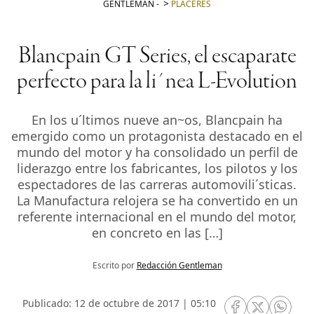
GENTLEMAN
-
PLACERES
Blancpain GT Series, el escaparate
perfecto para la li´nea L-Evolution
En los u´ltimos nueve an~os, Blancpain ha
emergido como un protagonista destacado en el
mundo del motor y ha consolidado un perfil de
liderazgo entre los fabricantes, los pilotos y los
espectadores de las carreras automovili´sticas.
La Manufactura relojera se ha convertido en un
referente internacional en el mundo del motor,
en concreto en las […]
Escrito por
Redacción Gentleman
Publicado: 12 de octubre de 2017 | 05:10
RRSS Facebook
RRSS Twitte
RRSS 