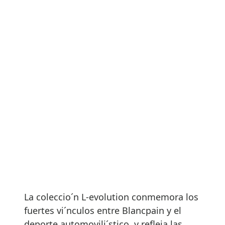
La coleccio´n L-evolution conmemora los
fuertes vi´nculos entre Blancpain y el
deporte automovili´stico, y refleja las