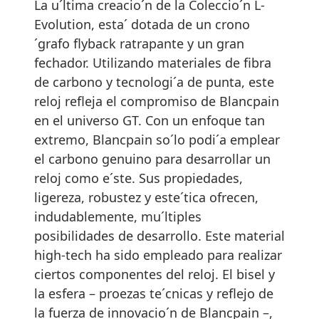
La u´ltima creacio´n de la Coleccio´n L-
Evolution, esta´ dotada de un crono
´grafo flyback ratrapante y un gran
fechador. Utilizando materiales de fibra
de carbono y tecnologi´a de punta, este
reloj refleja el compromiso de Blancpain
en el universo GT. Con un enfoque tan
extremo, Blancpain so´lo podi´a emplear
el carbono genuino para desarrollar un
reloj como e´ste. Sus propiedades,
ligereza, robustez y este´tica ofrecen,
indudablemente, mu´ltiples
posibilidades de desarrollo. Este material
high-tech ha sido empleado para realizar
ciertos componentes del reloj. El bisel y
la esfera – proezas te´cnicas y reflejo de
la fuerza de innovacio´n de Blancpain –,