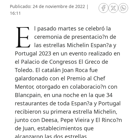
Publicado: 24 de noviembre de 2022 |
RRSS Facebook
RRSS Twitte
RRSS 
16:11
El pasado martes se celebró la
ceremonia de presentacio?n de
las estrellas Michelin Espan?a y
Portugal 2023 en un evento realizado en
el Palacio de Congresos El Greco de
Toledo. El catalán Joan Roca fue
galardonado con el Premio al Chef
Mentor, otorgado en colaboracio?n con
Blancpain, en una noche en la que 34
restaurantes de toda Espan?a y Portugal
recibieron su primera estrella Michelin,
junto con Deesa, Pepe Vieira y El Rinco?n
de Juan, establecimientos que
alcanzaron las dos estrellas.