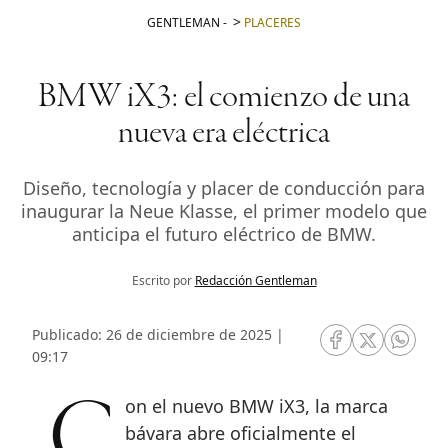
GENTLEMAN
-
PLACERES
BMW iX3: el comienzo de una
nueva era eléctrica
Diseño, tecnología y placer de conducción para
inaugurar la Neue Klasse, el primer modelo que
anticipa el futuro eléctrico de BMW.
Escrito por
Redacción Gentleman
Publicado: 26 de diciembre de 2025 |
RRSS Facebook
RRSS Twitte
RRSS 
09:17
Con el nuevo BMW iX3, la marca
bávara abre oficialmente el