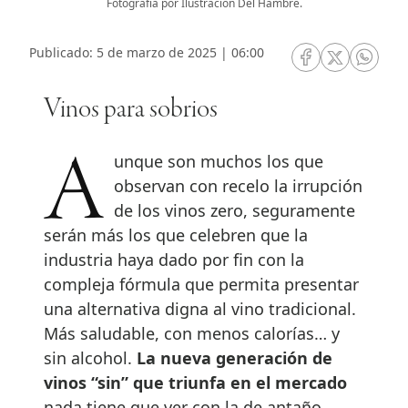
Fotografía por Ilustración Del Hambre.
Publicado: 5 de marzo de 2025 | 06:00
RRSS Facebook
RRSS Twitte
RRSS 
Vinos para sobrios
Aunque son muchos los que
observan con recelo la irrupción
de los vinos zero, seguramente
serán más los que celebren que la
industria haya dado por fin con la
compleja fórmula que permita presentar
una alternativa digna al vino tradicional.
Más saludable, con menos calorías… y
sin alcohol.
La nueva generación de
vinos “sin” que triunfa en el mercado
nada tiene que ver con la de antaño