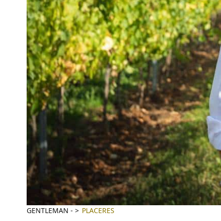
GENTLEMAN
-
PLACERES