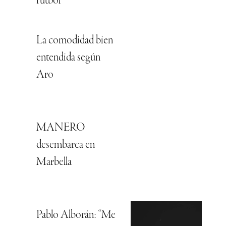
fútbol
La comodidad bien
entendida según
Aro
MANERO
desembarca en
Marbella
Pablo Alborán: “Me