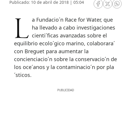
Publicado: 10 de abril de 2018 | 05:04
RRSS Facebook
RRSS Twitte
RRSS 
La Fundacio´n Race for Water, que
ha llevado a cabo investigaciones
cienti´ficas avanzadas sobre el
equilibrio ecolo´gico marino, colaborara´
con Breguet para aumentar la
concienciacio´n sobre la conservacio´n de
los oce´anos y la contaminacio´n por pla
´sticos.