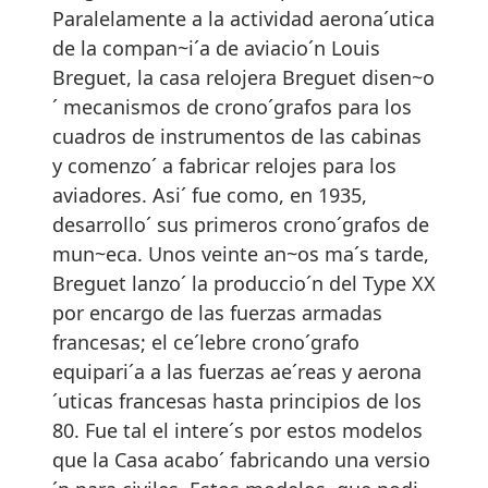
Paralelamente a la actividad aerona´utica
de la compan~i´a de aviacio´n Louis
Breguet, la casa relojera Breguet disen~o
´ mecanismos de crono´grafos para los
cuadros de instrumentos de las cabinas
y comenzo´ a fabricar relojes para los
aviadores. Asi´ fue como, en 1935,
desarrollo´ sus primeros crono´grafos de
mun~eca. Unos veinte an~os ma´s tarde,
Breguet lanzo´ la produccio´n del Type XX
por encargo de las fuerzas armadas
francesas; el ce´lebre crono´grafo
equipari´a a las fuerzas ae´reas y aerona
´uticas francesas hasta principios de los
80. Fue tal el intere´s por estos modelos
que la Casa acabo´ fabricando una versio