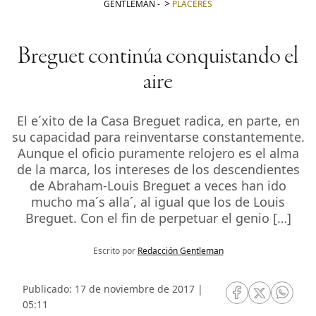
GENTLEMAN
-
PLACERES
Breguet continúa conquistando el
aire
El e´xito de la Casa Breguet radica, en parte, en
su capacidad para reinventarse constantemente.
Aunque el oficio puramente relojero es el alma
de la marca, los intereses de los descendientes
de Abraham-Louis Breguet a veces han ido
mucho ma´s alla´, al igual que los de Louis
Breguet. Con el fin de perpetuar el genio […]
Escrito por
Redacción Gentleman
Publicado: 17 de noviembre de 2017 |
RRSS Facebook
RRSS Twitte
RRSS 
05:11