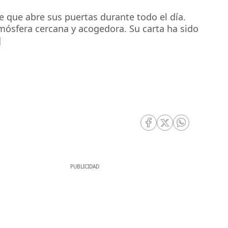
e que abre sus puertas durante todo el día.
mósfera cercana y acogedora. Su carta ha sido
]
RRSS Facebook
RRSS Twitter
RRSS Whatsa