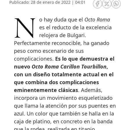
Publicado: 28 de enero de 2022 | 04:01
RRSS Facebook
RRSS Twitte
RRSS 
No hay duda que el
Octo Roma
es el reducto de la excelencia
relojera de Bulgari.
Perfectamente reconocible, ha ganado
peso como escenario de sus
complicaciones.
Es lo que demuestra el
nuevo
Octo Roma Carillon Tourbillon
,
con un diseño totalmente actual en el
que combina dos complicaciones
eminentemente clásicas
. Además,
incorpora un movimiento esqueletizado
que llama la atención por sus puentes en
azul. Un color que también se halla en la
caja de platino, en concreto en la banda
que la rodea, realizada en titanio.