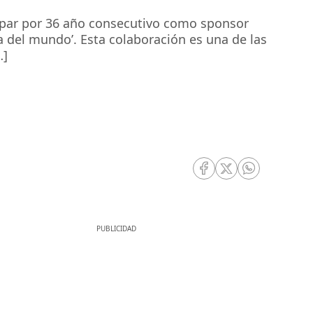
icipar por 36 año consecutivo como sponsor
a del mundo’. Esta colaboración es una de las
…]
RRSS Facebook
RRSS Twitter
RRSS Whatsa