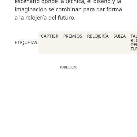
escenario donde la técnica, el diseño y la
imaginación se combinan para dar forma
a la relojería del futuro.
CARTIER
PREMIOS
RELOJERÍA
SUIZA
TA
RE
ETIQUETAS:
DE
FU