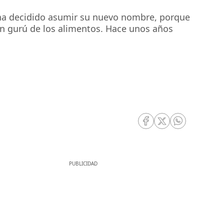
 ha decidido asumir su nuevo nombre, porque
un gurú de los alimentos. Hace unos años
RRSS Facebook
RRSS Twitter
RRSS Whatsa