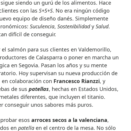
sigue siendo un gurú de los alimentos. Hace
clientes con las
S+S+S
. No era ningún código
 nuevo equipo de diseño danés. Simplemente
tronómicos:
Suculencia
,
Sostenibilidad
y
Salud
.
an difícil de conseguir.
el salmón para sus clientes en Valdemorillo,
 productores de Calasparra o poner en marcha un
gica en Segovia. Pasan los años y su mente
ratorio. Hoy supervisan su nueva producción de
a en colaboración con
Francesco Rianzzi
, y
ebas de sus
patellas
, hechas en Estados Unidos,
etales diferentes, que incluyen el titanio.
oder conseguir unos sabores más puros.
a probar esos
arroces secos a la valenciana
,
idos en
patella
en el centro de la mesa. No sólo