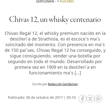
GENTLEMAN
-
PLACERES
Chivas 12, un whisky centenario
Chivas Regal 12, el whisky premium nacido en la
destileri´a de Strathisla, es el escoce´s ma´s
solicitado del momento. Con presencia en ma´s
de 150 pai´ses, Chivas Regal 12 ha conseguido, y
sigue consiguiendo, vender una botella por
segundo en todo el mundo. Desarrollado por
primera vez en 1909 en la destileri´a en
funcionamiento ma´s […]
Escrito por
Redacción Gentleman
Publicado: 30 de octubre de 2017 | 05:10
RRSS Facebook
RRSS Twitte
RRSS 