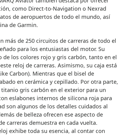
. MARQ Aviator también destaca por ofrecer
ación, como Direct-to-Navigation o Nexrad
atos de aeropuertos de todo el mundo, así
ina de Garmin.
n más de 250 circuitos de carreras de todo el
ñado para los entusiastas del motor. Su
o de los colores rojo y gris carbón, tanto en el
este reloj de carreras. Asimismo, su caja está
ke Carbon). Mientras que el bisel de
bado en cerámica y cepillado. Por otra parte,
 titanio gris carbón en el exterior para un
con eslabones internos de silicona roja para
d son algunos de los detalles cuidados al
emás de belleza ofrecen ese aspecto de
de carreras demuestra en cada vuelta.
eloj exhibe toda su esencia, al contar con