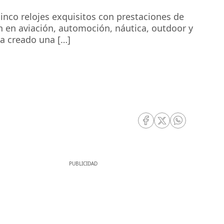
inco relojes exquisitos con prestaciones de
n en aviación, automoción, náutica, outdoor y
ha creado una […]
RRSS Facebook
RRSS Twitter
RRSS Whatsa