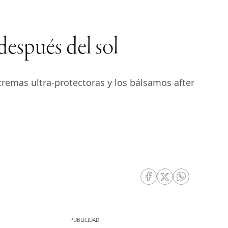
después del sol
s cremas ultra-protectoras y los bálsamos after
RRSS Facebook
RRSS Twitter
RRSS Whatsa