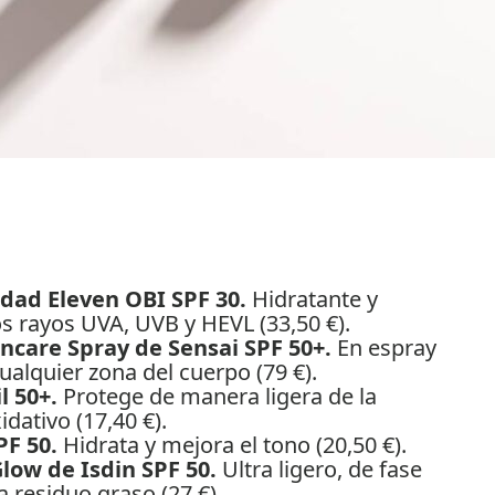
edad Eleven OBI SPF 30.
Hidratante y
os rayos UVA, UVB y HEVL (33,50 €).
uncare Spray de Sensai SPF 50+.
En espray
ualquier zona del cuerpo (79 €).
l 50+.
Protege de manera ligera de la
dativo (17,40 €).
PF 50.
Hidrata y mejora el tono (20,50 €).
low de Isdin SPF 50.
Ultra ligero, de fase
 residuo graso (27 €).