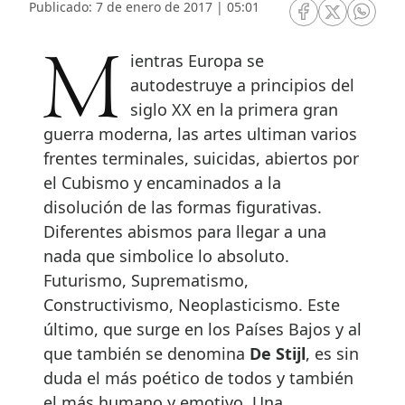
Publicado: 7 de enero de 2017 | 05:01
RRSS Facebook
RRSS Twitte
RRSS 
Mientras Europa se
autodestruye a principios del
siglo XX en la primera gran
guerra moderna, las artes ultiman varios
frentes terminales, suicidas, abiertos por
el Cubismo y encaminados a la
disolución de las formas figurativas.
Diferentes abismos para llegar a una
nada que simbolice lo absoluto.
Futurismo, Suprematismo,
Constructivismo, Neoplasticismo. Este
último, que surge en los Países Bajos y al
que también se denomina
De Stijl
, es sin
duda el más poético de todos y también
el más humano y emotivo. Una