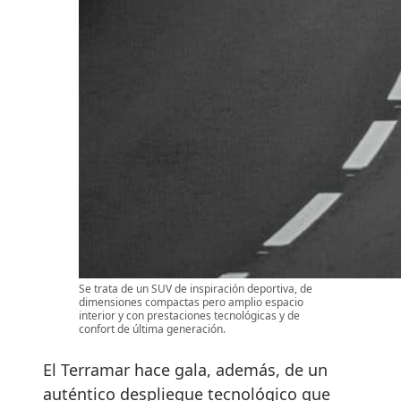
Se trata de un SUV de inspiración deportiva, de
dimensiones compactas pero amplio espacio
interior y con prestaciones tecnológicas y de
confort de última generación.
El Terramar hace gala, además, de un
auténtico despliegue tecnológico que