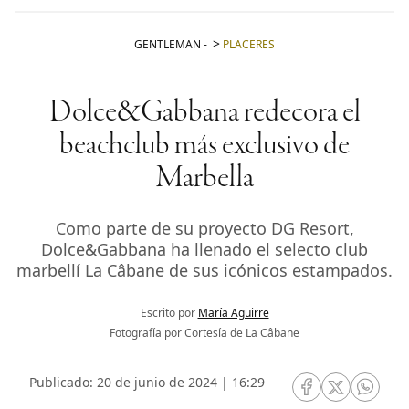
GENTLEMAN
-
PLACERES
Dolce&Gabbana redecora el
beachclub más exclusivo de
Marbella
Como parte de su proyecto DG Resort,
Dolce&Gabbana ha llenado el selecto club
marbellí La Câbane de sus icónicos estampados.
Escrito por
María Aguirre
Fotografía por Cortesía de La Câbane
Publicado: 20 de junio de 2024 | 16:29
RRSS Facebook
RRSS Twitte
RRSS 